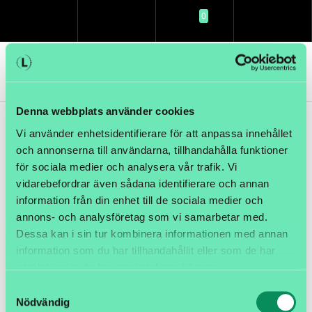
0
SÖK
LOGGA IN
KUNDVAGN
MENY
Denna webbplats använder cookies
Vi använder enhetsidentifierare för att anpassa innehållet
och annonserna till användarna, tillhandahålla funktioner
för sociala medier och analysera vår trafik. Vi
vidarebefordrar även sådana identifierare och annan
information från din enhet till de sociala medier och
annons- och analysföretag som vi samarbetar med.
Dessa kan i sin tur kombinera informationen med annan
information som du har tillhandahållit eller som de har
Artikelnamn:
Varningsetikett "Glas" 50x100mm, 1000st/rulle
samlat in när du har använt deras tjänster.
Artnr:
EVAR002
Samtyckesval
175,00 SEK
Nödvändig