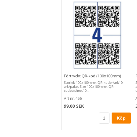
Förtryckt QR-kod (100x100mm)
Storlek 100x100mm4 QR-koder/ark10
ark/paket Size 100x100mm4 QR-
codes/sheet10...
Art nr. 456
99,00 SEK
Köp