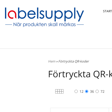
START
Hem
» Förtryckta QR-koder
Förtryckta QR-
12
36
72