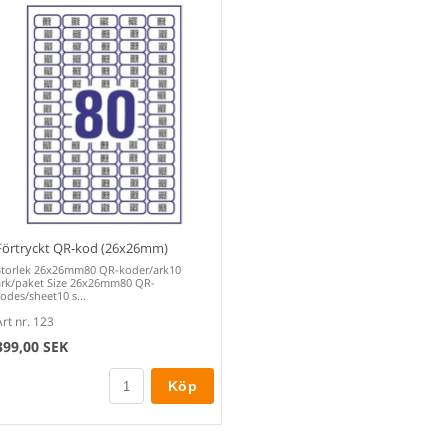
Förtryckt QR-kod (26x26mm)
Storlek 26x26mm80 QR-koder/ark10
ark/paket Size 26x26mm80 QR-
codes/sheet10 s...
Art nr. 123
399,00 SEK
Köp