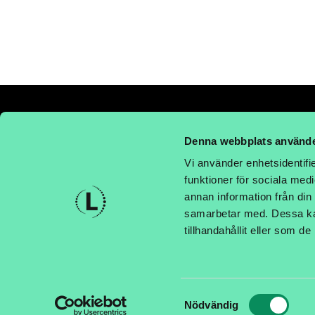
Denna webbplats använde
Vi använder enhetsidentifie
METALLGATAN 12C, 262 72 ÄNGE
funktioner för sociala medi
annan information från din
Telefon: 042-44 23 990
samarbetar med. Dessa kan
E-post: order@labelsupply.se
tillhandahållit eller som d
© 2026 Part Holding AB
KONTAKTA LABELSUPPLY
Samtyckesval
Nödvändig