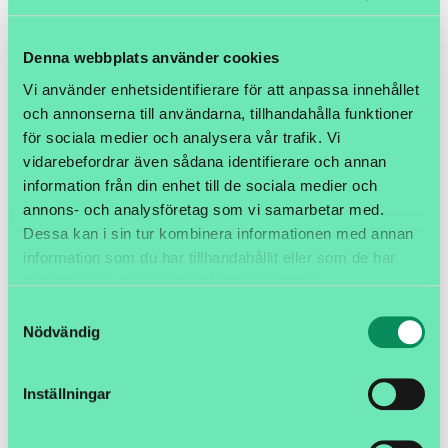
Denna webbplats använder cookies
Vi använder enhetsidentifierare för att anpassa innehållet
och annonserna till användarna, tillhandahålla funktioner
för sociala medier och analysera vår trafik. Vi
vidarebefordrar även sådana identifierare och annan
Artikelnamn:
Färgband High Performance Resin 64mm x
information från din enhet till de sociala medier och
74m 12st/box Desktop
annons- och analysföretag som vi samarbetar med.
Dessa kan i sin tur kombinera informationen med annan
Artnr:
F5095GS064074
information som du har tillhandahållit eller som de har
919,00 SEK
samlat in när du har använt deras tjänster.
Samtyckesval
Nödvändig
Lägg i kundvagnen
Inställningar
Skrivartyp: