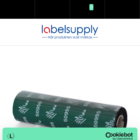
0
SÖK
LOGGA IN
KUNDVAGN
MENY