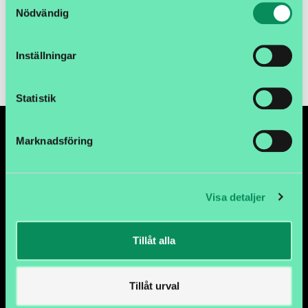
Ej prissatt
Nödvändig
Lägg i kundvagnen
Inställningar
Statistik
Marknadsföring
Visa detaljer
Tillåt alla
METALLGATAN 12C, 26272 ÄNGELHOLM
Tillåt urval