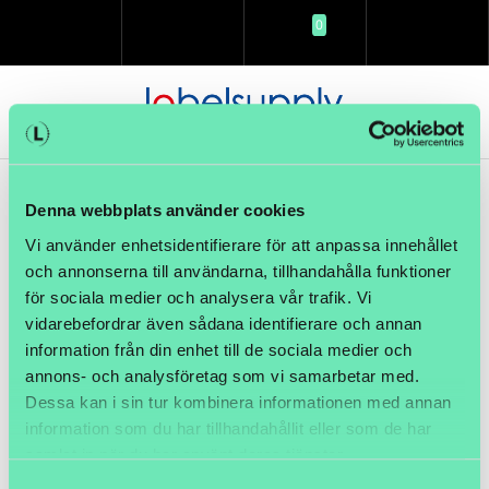
0
SÖK
LOGGA IN
KUNDVAGN
MENY
Denna webbplats använder cookies
Vi använder enhetsidentifierare för att anpassa innehållet
och annonserna till användarna, tillhandahålla funktioner
för sociala medier och analysera vår trafik. Vi
vidarebefordrar även sådana identifierare och annan
information från din enhet till de sociala medier och
annons- och analysföretag som vi samarbetar med.
Artikelnamn:
Etikett 76 x 76mm Z-Perform 1000T 3" 6 rullar
Dessa kan i sin tur kombinera informationen med annan
information som du har tillhandahållit eller som de har
Artnr:
E076076-L02
samlat in när du har använt deras tjänster.
Samtyckesval