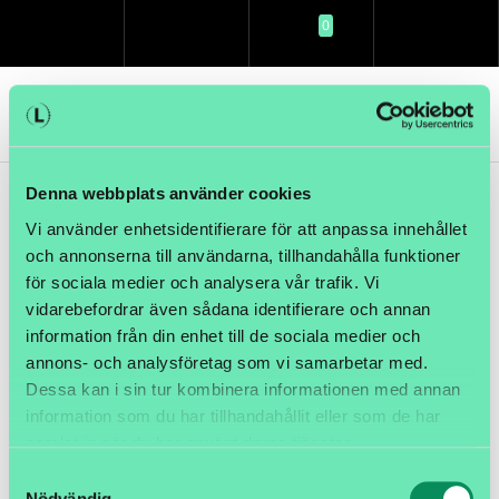
0
SÖK
LOGGA IN
KUNDVAGN
MENY
Denna webbplats använder cookies
Vi använder enhetsidentifierare för att anpassa innehållet
och annonserna till användarna, tillhandahålla funktioner
för sociala medier och analysera vår trafik. Vi
vidarebefordrar även sådana identifierare och annan
information från din enhet till de sociala medier och
annons- och analysföretag som vi samarbetar med.
Dessa kan i sin tur kombinera informationen med annan
Artikelnamn:
Etikett 57x19mm Z-Select 2000D 1"
information som du har tillhandahållit eller som de har
3315st/rulle 12 rull/kart
samlat in när du har använt deras tjänster.
Samtyckesval
Artnr:
E057019-S01
Nödvändig