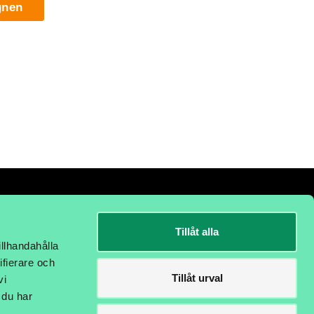
gnen
Tillåt alla
illhandahålla
ifierare och
Tillåt urval
vi
 du har