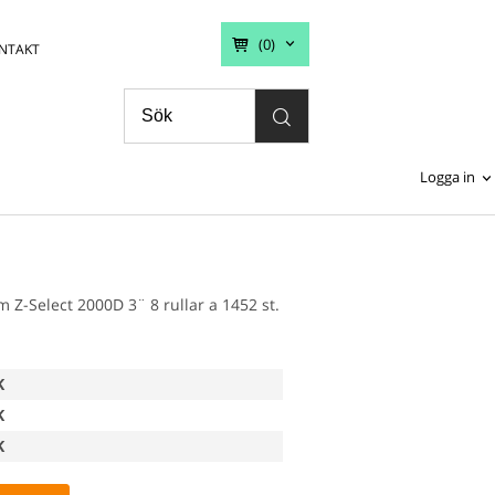
(0)
NTAKT
Logga in
 Z-Select 2000D 3¨ 8 rullar a 1452 st.
K
K
K