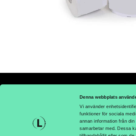
Denna webbplats använde
Vi använder enhetsidentifie
METALLGATAN 12C, 262 72 ÄNGE
funktioner för sociala medi
annan information från din
Telefon: 042-44 23 990
samarbetar med. Dessa kan
E-post: order@labelsupply.se
tillhandahållit eller som d