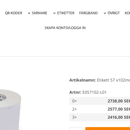
QR-KODER
SKRIVARE
ETIKETTER
FÄRGBAND
ÖVRIGT
KO
SKAPA KONTO/LOGGA IN
Artikelnamn:
Etikett 57 x102mm
Artnr:
E057102-L01
0+
2738,00 SE
2+
2577,00 SE
3+
2416,00 SE