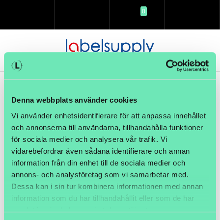
0
SÖK
LOGGA IN
KUNDVAGN
MENY
Denna webbplats använder cookies
Vi använder enhetsidentifierare för att anpassa innehållet
och annonserna till användarna, tillhandahålla funktioner
för sociala medier och analysera vår trafik. Vi
vidarebefordrar även sådana identifierare och annan
information från din enhet till de sociala medier och
annons- och analysföretag som vi samarbetar med.
Artikelnamn:
Etikett 48x35mm Z-Perform 1000T 3" 10
Dessa kan i sin tur kombinera informationen med annan
rullar/kart
information som du har tillhandahållit eller som de har
samlat in när du har använt deras tjänster.
Artnr:
E048035-L01