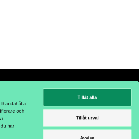
Tillåt alla
illhandahålla
ifierare och
Tillåt urval
vi
 du har
Avvisa