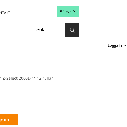
(0)
NTAKT
Logga in
 Z-Select 2000D 1" 12 rullar
gnen