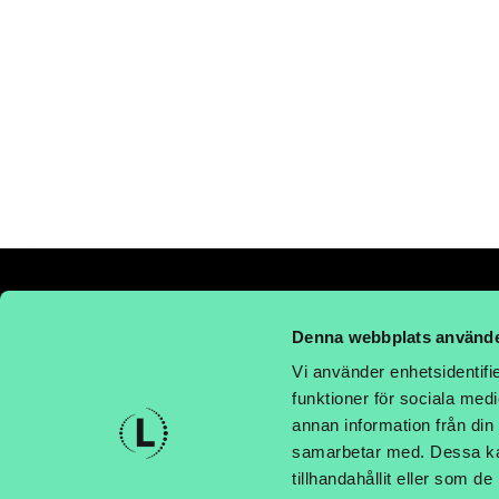
Denna webbplats använde
Vi använder enhetsidentifie
METALLGATAN 12C, 262 72 ÄNGE
funktioner för sociala medi
annan information från din
Telefon: 042-44 23 990
samarbetar med. Dessa kan
E-post: order@labelsupply.se
tillhandahållit eller som d
© 2026 Part Holding AB