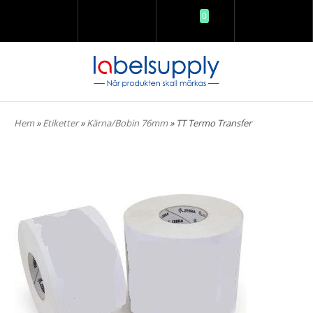
0
SÖK
LOGGA IN
KUNDVAGN
MENY
Hem
»
Etiketter
»
Kärna/Bobin 76mm
» TT Termo Transfer