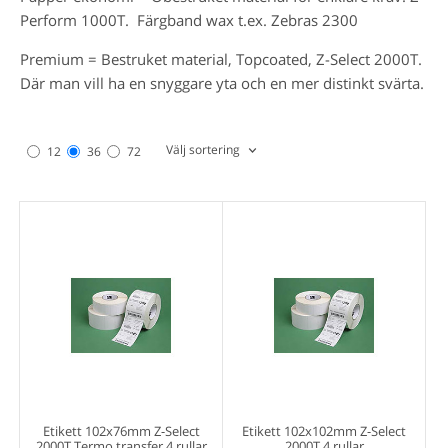
Perform 1000T. Färgband wax t.ex. Zebras 2300
Premium = Bestruket material, Topcoated, Z-Select 2000T.
Där man vill ha en snyggare yta och en mer distinkt svärta.
Välj sortering
12
36
72
Etikett 102x76mm Z-Select
Etikett 102x102mm Z-Select
2000T Termo transfer 4 rullar
2000T 4 rullar