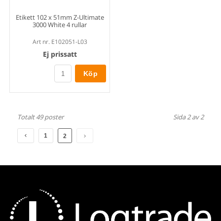
Etikett 102 x 51mm Z-Ultimate
3000 White 4 rullar
Art nr. E102051-L03
Ej prissatt
Köp
Totalt 49 poster
Sida 2 av 2
1
2