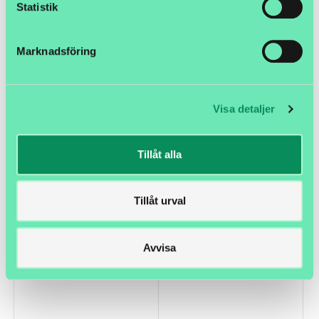
Statistik
Marknadsföring
Visa detaljer
Tillåt alla
Etikett 148 x 210mm Z-Select
Etikett 70x32mm 8000T All-
2000T 3" 4 rullar
Temp 3" 8 rullar
Tillåt urval
Art nr. E148210-L03
Art nr. E070032-L03
Ej prissatt
Ej prissatt
Köp
Köp
Avvisa