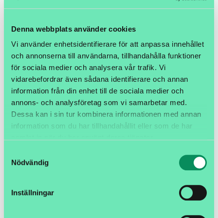
Köp
Köp
Denna webbplats använder cookies
Vi använder enhetsidentifierare för att anpassa innehållet
och annonserna till användarna, tillhandahålla funktioner
för sociala medier och analysera vår trafik. Vi
vidarebefordrar även sådana identifierare och annan
information från din enhet till de sociala medier och
annons- och analysföretag som vi samarbetar med.
Dessa kan i sin tur kombinera informationen med annan
information som du har tillhandahållit eller som de har
samlat in när du har använt deras tjänster.
Etikett 102x152mm Z-Select
Etikett 102x203mm Z-Select
2000T perf 3" 4 x 1152st
2000T 3" 4 rullar
Samtyckesval
Nödvändig
Art nr. E102152-L06
Art nr. E102203-L01
Ej prissatt
Ej prissatt
Inställningar
Köp
Köp